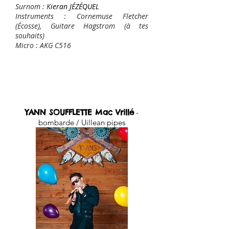
Surnom : K
ieran JÉZÉQUEL
Instruments : Cornemuse Fletcher
(Écosse), Guitare Hagstrom (à tes
souhaits)
Micro : AKG C516
Autres musiciens
YANN SOUFFLETTE Mac Vrillé
-
bombarde / Uillean pipes